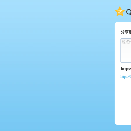
QQ
分享
说点
https:/