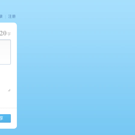
录
|
注册
20
字
享