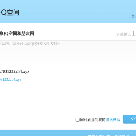
登
1
空间
到QQ空间和朋友网
还能输入
什么吧，您还可以@QQ好友和朋友哦~
/031232254.xyz
分
同时转播到我的
腾讯微博