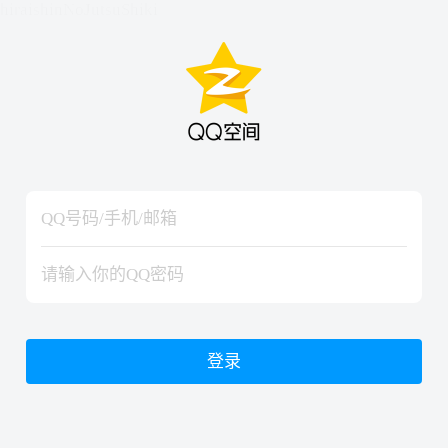
hiraishinNoJutsuShiki
hiraishinNoJutsuShiki
登录