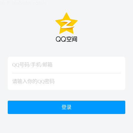
hiraishinNoJutsuShiki
hiraishinNoJutsuShiki
登录