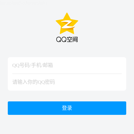
hiraishinNoJutsuShiki
hiraishinNoJutsuShiki
登录