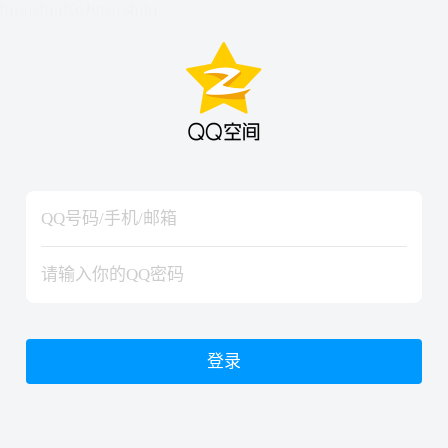
hiraishinNoJutsuShiki
hiraishinNoJutsuShiki
登录