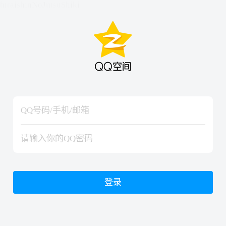
hiraishinNoJutsuShiki
hiraishinNoJutsuShiki
登录