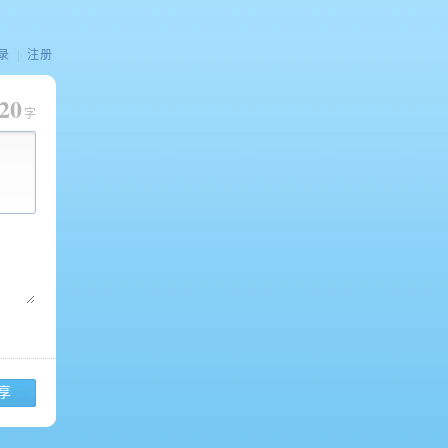
录
|
注册
20
字
享