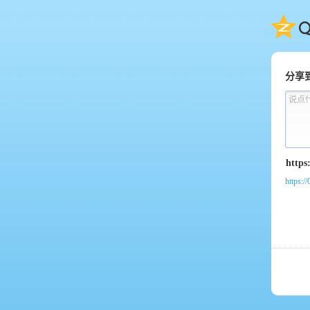
QQ
分享
说点
https:/