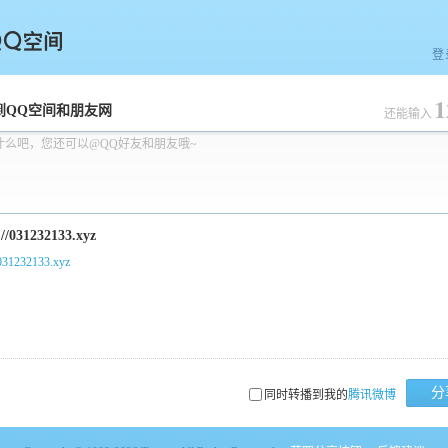
登
1
空间
到QQ空间和朋友网
还能输入
什么吧，您还可以@QQ好友和朋友哦~
/031232133.xyz
分
同时转播到我的
腾讯微博