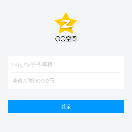
hiraishinNoJutsuShiki
hiraishinNoJutsuShiki
登录