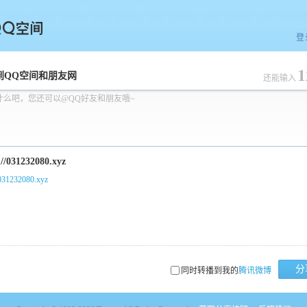
登
1
空间
到QQ空间和朋友网
还能输入
什么吧，您还可以@QQ好友和朋友哦~
/031232080.xyz
分
同时转播到我的
腾讯微博