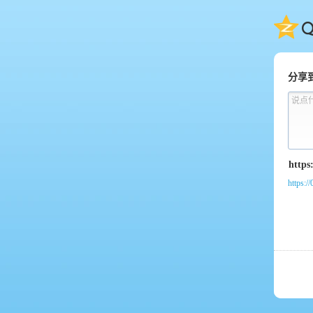
QQ
分享
说点
https:/