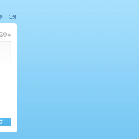
录
|
注册
20
字
享