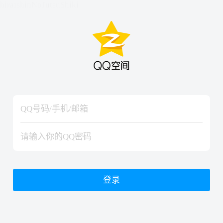
hiraishinNoJutsuShiki
hiraishinNoJutsuShiki
登录