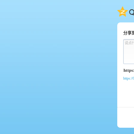
QQ
分享
说点
https:/