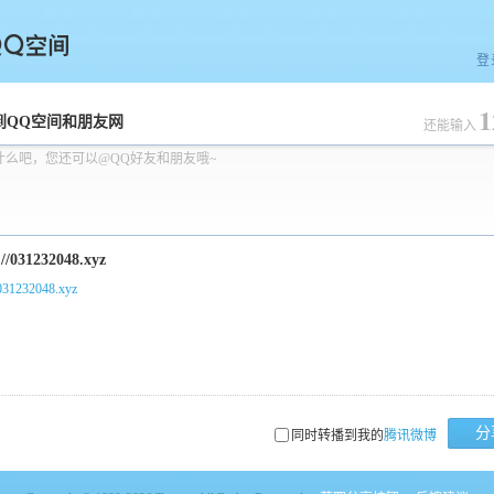
登
1
空间
到QQ空间和朋友网
还能输入
什么吧，您还可以@QQ好友和朋友哦~
/031232048.xyz
分
同时转播到我的
腾讯微博