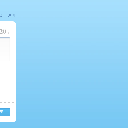
录
|
注册
20
字
享