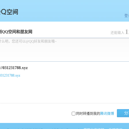
登
1
空间
到QQ空间和朋友网
还能输入
什么吧，您还可以@QQ好友和朋友哦~
/031231788.xyz
分
同时转播到我的
腾讯微博