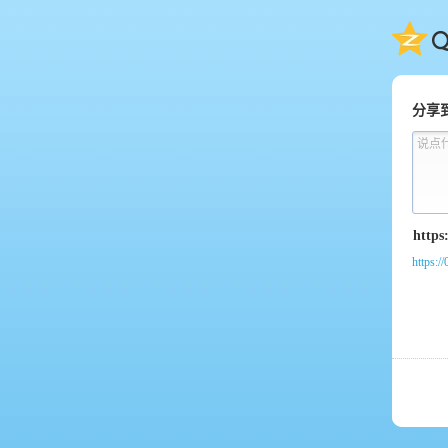
QQ
分享
说点
https:/