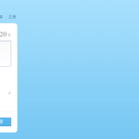
录
|
注册
20
字
享