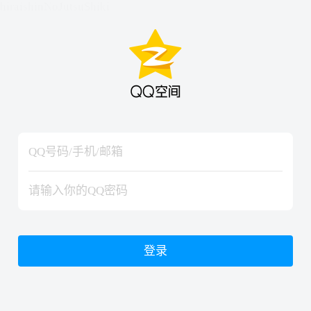
hiraishinNoJutsuShiki
hiraishinNoJutsuShiki
登录