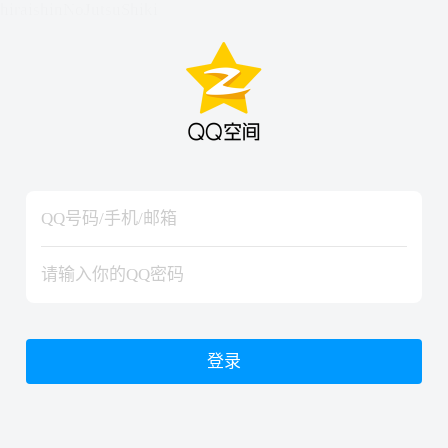
hiraishinNoJutsuShiki
hiraishinNoJutsuShiki
登录