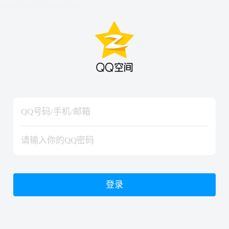
hiraishinNoJutsuShiki
hiraishinNoJutsuShiki
登录