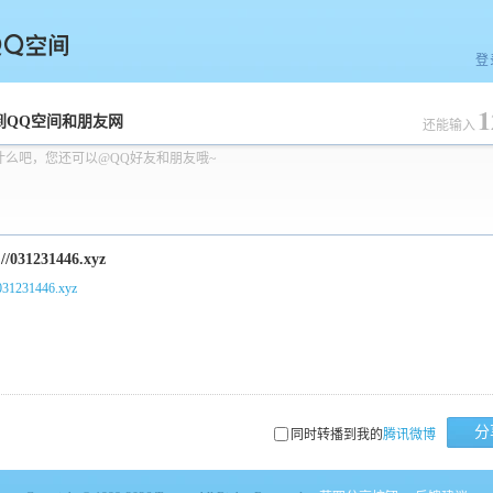
登
1
空间
到QQ空间和朋友网
还能输入
什么吧，您还可以@QQ好友和朋友哦~
/031231446.xyz
分
同时转播到我的
腾讯微博