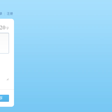
录
|
注册
20
字
享