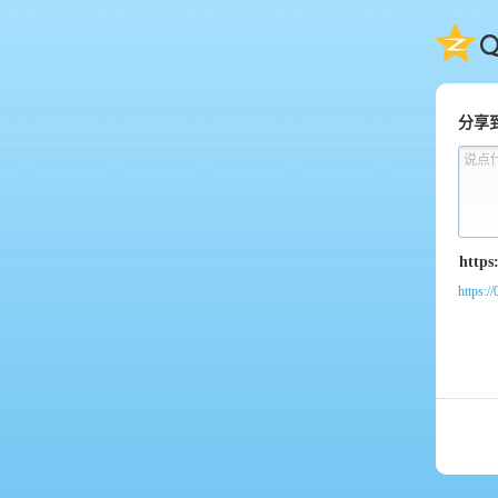
QQ
分享
说点
https:/