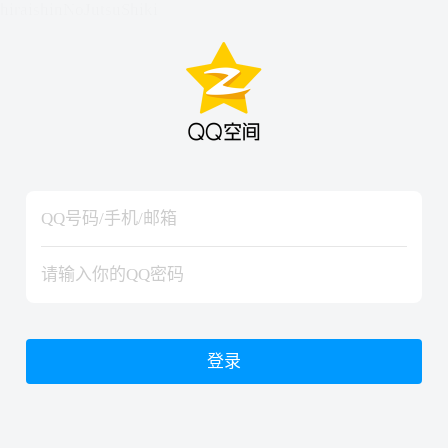
hiraishinNoJutsuShiki
hiraishinNoJutsuShiki
登录