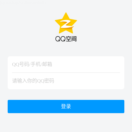
hiraishinNoJutsuShiki
hiraishinNoJutsuShiki
登录