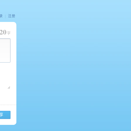
录
|
注册
20
字
享