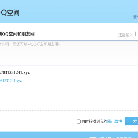
登
1
空间
到QQ空间和朋友网
还能输入
什么吧，您还可以@QQ好友和朋友哦~
/031231241.xyz
分
同时转播到我的
腾讯微博