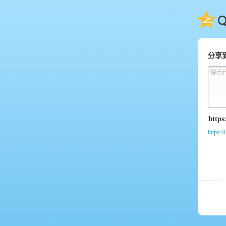
QQ
分享
说点
https:/