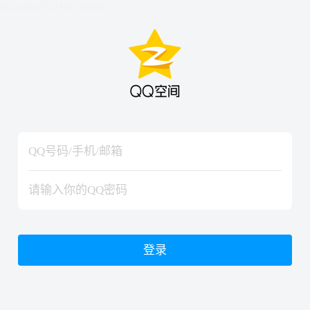
hiraishinNoJutsuShiki
hiraishinNoJutsuShiki
登录