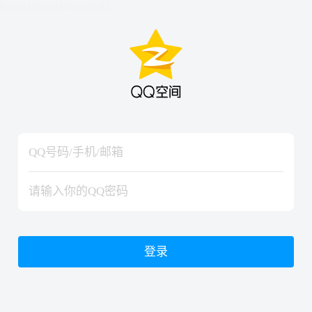
hiraishinNoJutsuShiki
hiraishinNoJutsuShiki
登录