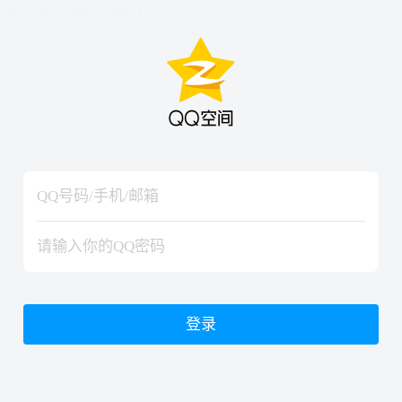
hiraishinNoJutsuShiki
hiraishinNoJutsuShiki
登录