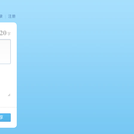
录
|
注册
20
字
享