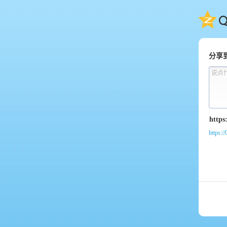
QQ
分享
说点
https:/