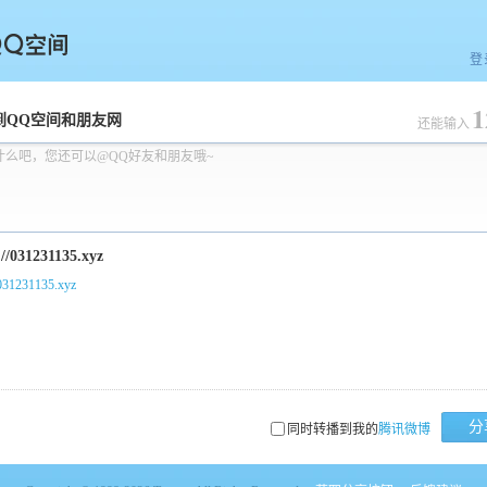
登
1
空间
到QQ空间和朋友网
还能输入
什么吧，您还可以@QQ好友和朋友哦~
/031231135.xyz
分
同时转播到我的
腾讯微博