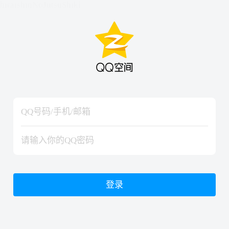
hiraishinNoJutsuShiki
hiraishinNoJutsuShiki
登录