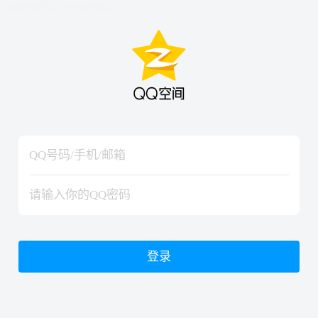
hiraishinNoJutsuShiki
hiraishinNoJutsuShiki
登录