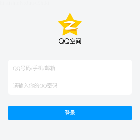
hiraishinNoJutsuShiki
hiraishinNoJutsuShiki
登录