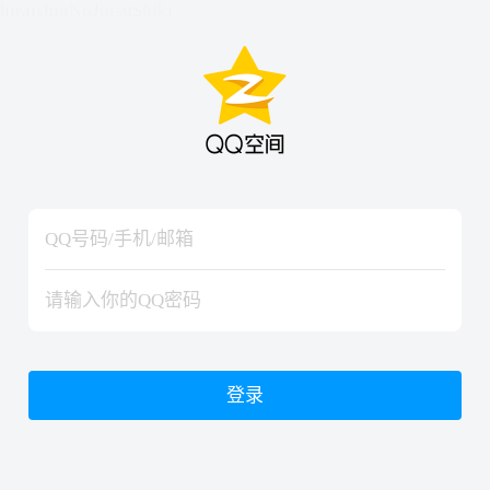
hiraishinNoJutsuShiki
hiraishinNoJutsuShiki
登录