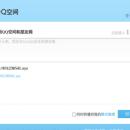
登
1
空间
到QQ空间和朋友网
还能输入
什么吧，您还可以@QQ好友和朋友哦~
/031230541.xyz
分
同时转播到我的
腾讯微博