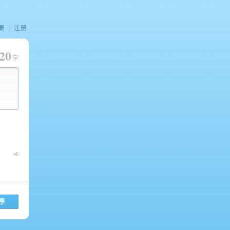
录
|
注册
20
字
享