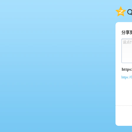
QQ
分享
说点
https:/