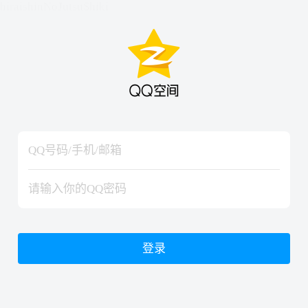
hiraishinNoJutsuShiki
hiraishinNoJutsuShiki
登录