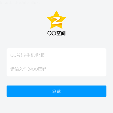
hiraishinNoJutsuShiki
hiraishinNoJutsuShiki
登录