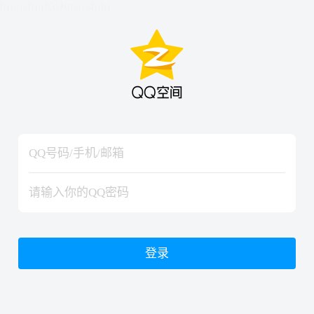
hiraishinNoJutsuShiki
hiraishinNoJutsuShiki
登录