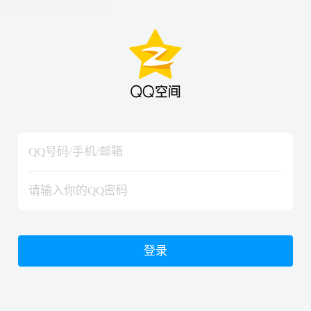
hiraishinNoJutsuShiki
hiraishinNoJutsuShiki
登录