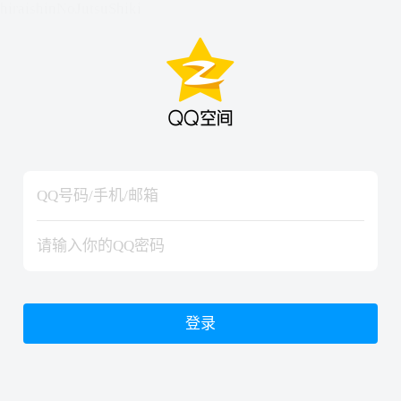
hiraishinNoJutsuShiki
hiraishinNoJutsuShiki
登录