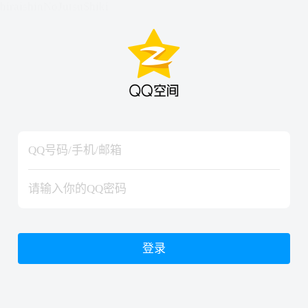
hiraishinNoJutsuShiki
hiraishinNoJutsuShiki
登录