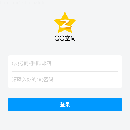
hiraishinNoJutsuShiki
hiraishinNoJutsuShiki
登录