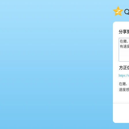
QQ
分享
在撇
有速
https:/