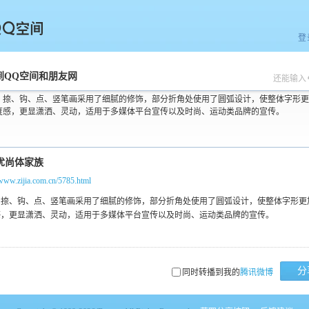
登
空间
到QQ空间和朋友网
还能输入
、捺、钩、点、竖笔画采用了细腻的修饰，部分折角处使用了圆弧设计，使整体字形更
度感，更显潇洒、灵动，适用于多媒体平台宣传以及时尚、运动类品牌的宣传。
/www.zijia.com.cn/5785.html
分
同时转播到我的
腾讯微博