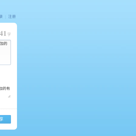
录
|
注册
41
字
加的
享