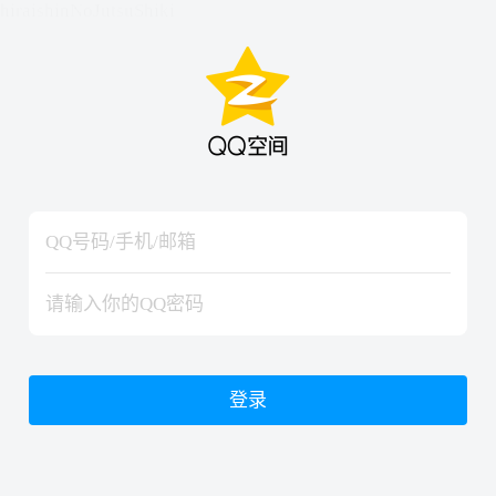
hiraishinNoJutsuShiki
hiraishinNoJutsuShiki
登录