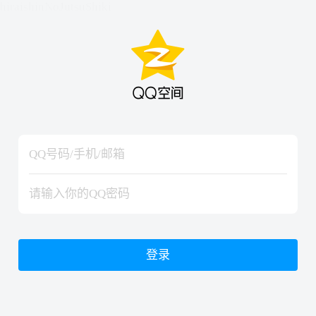
hiraishinNoJutsuShiki
hiraishinNoJutsuShiki
登录