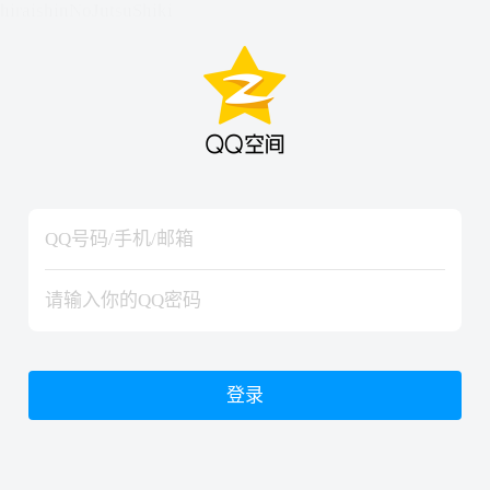
hiraishinNoJutsuShiki
hiraishinNoJutsuShiki
登录