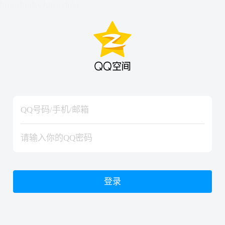
hiraishinNoJutsuShiki
hiraishinNoJutsuShiki
登录