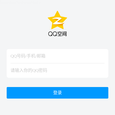
hiraishinNoJutsuShiki
hiraishinNoJutsuShiki
登录