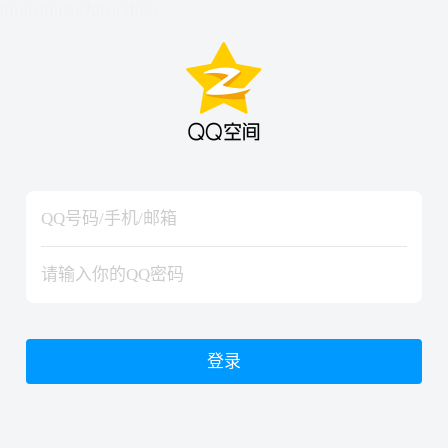
hiraishinNoJutsuShiki
hiraishinNoJutsuShiki
登录