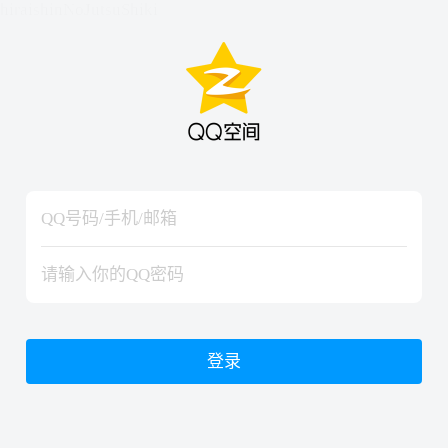
hiraishinNoJutsuShiki
hiraishinNoJutsuShiki
登录