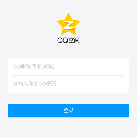
hiraishinNoJutsuShiki
hiraishinNoJutsuShiki
登录