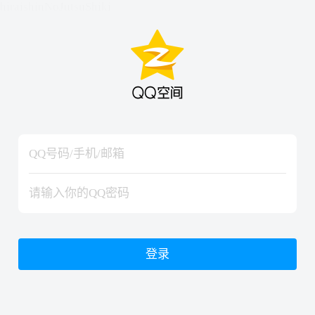
hiraishinNoJutsuShiki
hiraishinNoJutsuShiki
登录