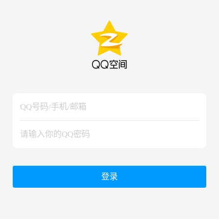
hiraishinNoJutsuShiki
hiraishinNoJutsuShiki
登录