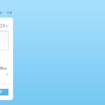
录
|
注册
20
字
享