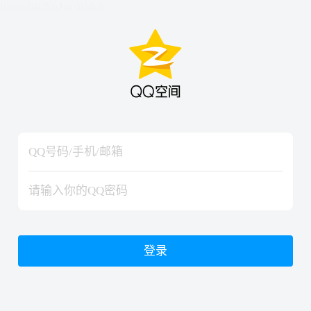
hiraishinNoJutsuShiki
hiraishinNoJutsuShiki
登录