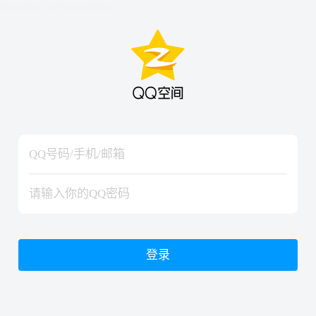
hiraishinNoJutsuShiki
hiraishinNoJutsuShiki
登录