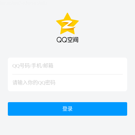
hiraishinNoJutsuShiki
hiraishinNoJutsuShiki
登录